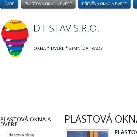
ÚVOD
PLASTOVÁ OKNA A DVEŘE
DŘEVĚNÁ OKNA A DVEŘE
DT-STAV S.R.O.
OKNA * DVEŘE * ZIMNÍ ZAHRADY
PLASTOVÁ OKN
PLASTOVÁ OKNA A
DVEŘE
PLASTO
Plastová okna