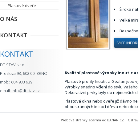
Plastové dveře
Široká na
O NÁS
Velká mír
Bezpečno
KONTAKT
VÍCE INFO
KONTAKT
DT-STAV s.r.o.
Kvalitní plastové výrobky Inoutic a
Preslova 93, 602 00 BRNO
Plastové profily Inoutic a Gealan jsou
mob.: 604 933 939
výrobky snadno včlení do stylu Vašeho 
email: info@dt-stav.cz
Dekorativní prvky byly do nejmenších 
Plastová okna nebo dveře již dávno nem
oboustranných imitací dřeva nebo dokon
Webové stránky zdarma
od
BANAN.CZ
|
Ostra